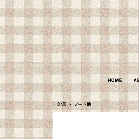
HOME
A
HOME
フード他