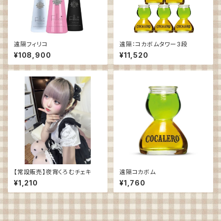
遠隔フィリコ
遠隔：コカボムタワー3段
¥108,900
¥11,520
【常設販売】夜宵くろむチェキ
遠隔コカボム
¥1,210
¥1,760