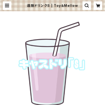
遠隔ドリンクS | Toy＆Mellow