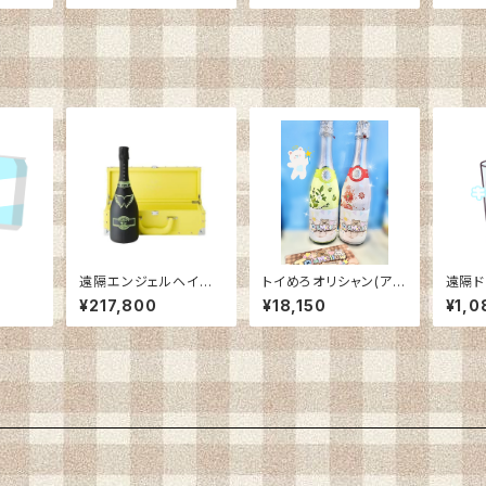
遠隔エンジェルヘイロ
トイめろオリシャン(アル
遠隔ド
ー
コール)
¥217,800
¥18,150
¥1,0