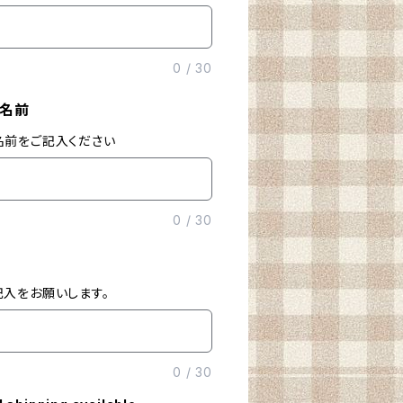
0
/
30
名前
名前をご記入ください
0
/
30
入をお願いします。
0
/
30