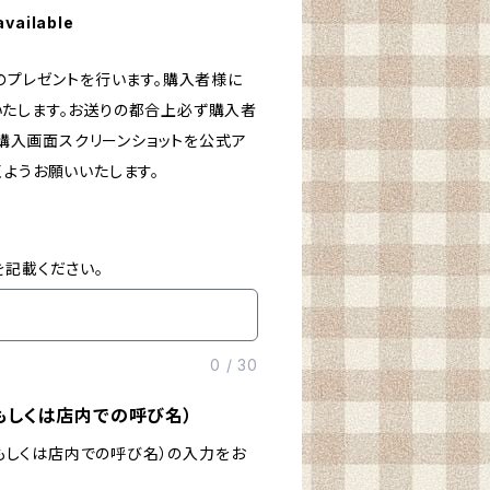
available
のプレゼントを行います。購入者様に
たします。お送りの都合上必ず購入者
の上購入画面スクリーンショットを公式ア
くようお願いいたします。
を記載ください。
0
/
30
名もしくは店内での呼び名）
r名もしくは店内での呼び名）の入力をお