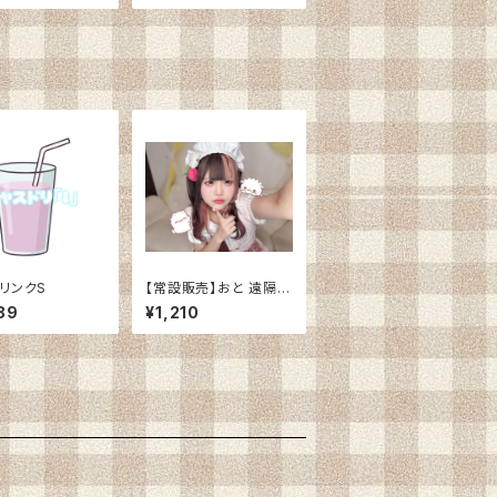
リンクS
【常設販売】おと 遠隔チ
ェキ
89
¥1,210