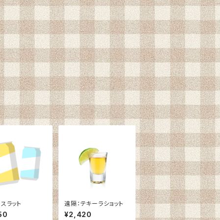
』スラット
遠隔：テキーラショット
50
¥2,420