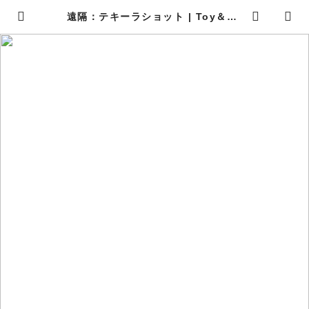
遠隔：テキーラショット | Toy＆Me
llow